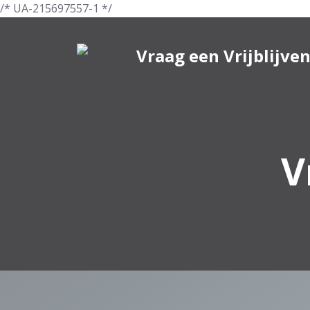
/* UA-215697557-1 */
V