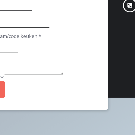
aam/code keuken
*
es